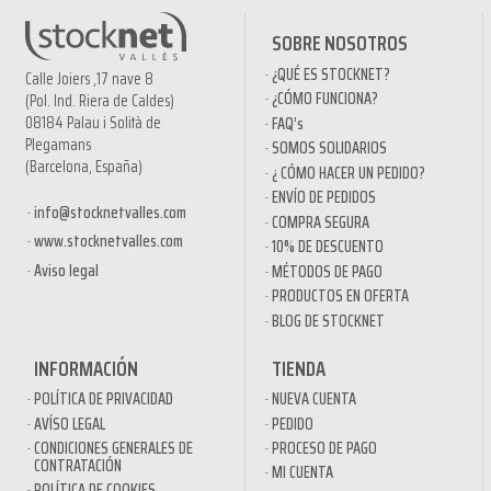
SOBRE NOSOTROS
¿QUÉ ES STOCKNET?
Calle Joiers ,17 nave 8
¿CÓMO FUNCIONA?
(Pol. Ind. Riera de Caldes)
08184 Palau i Solità de
FAQ’s
Plegamans
SOMOS SOLIDARIOS
(Barcelona, España)
¿ CÓMO HACER UN PEDIDO?
ENVÍO DE PEDIDOS
info@stocknetvalles.com
COMPRA SEGURA
www.stocknetvalles.com
10% DE DESCUENTO
Aviso legal
MÉTODOS DE PAGO
PRODUCTOS EN OFERTA
BLOG DE STOCKNET
INFORMACIÓN
TIENDA
POLÍTICA DE PRIVACIDAD
NUEVA CUENTA
AVÍSO LEGAL
PEDIDO
CONDICIONES GENERALES DE
PROCESO DE PAGO
CONTRATACIÓN
MI CUENTA
POLÍTICA DE COOKIES