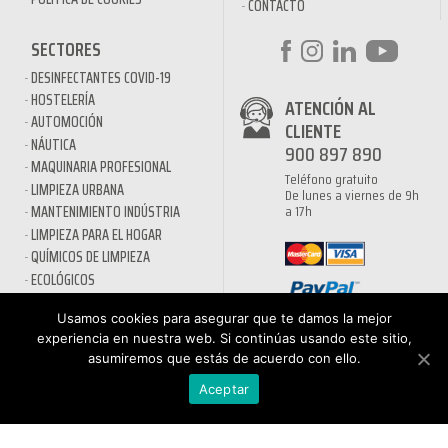
CONTACTO
SECTORES
DESINFECTANTES COVID-19
HOSTELERÍA
ATENCIÓN AL
AUTOMOCIÓN
CLIENTE
NÁUTICA
900 897 890
MAQUINARIA PROFESIONAL
Teléfono gratuito
LIMPIEZA URBANA
De lunes a viernes de 9h
a 17h
MANTENIMIENTO INDÚSTRIA
LIMPIEZA PARA EL HOGAR
QUÍMICOS DE LIMPIEZA
ECOLÓGICOS
TRATAMIENTOS DE AGUAS Y
PISCINAS
Usamos cookies para asegurar que te damos la mejor
experiencia en nuestra web. Si continúas usando este sitio,
asumiremos que estás de acuerdo con ello.
Aceptar