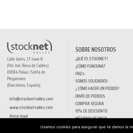
SOBRE NOSOTROS
¿QUÉ ES STOCKNET?
Calle Joiers ,17 nave 8
(Pol. Ind. Riera de Caldes)
¿CÓMO FUNCIONA?
08184 Palau i Solità de
FAQ’s
Plegamans
SOMOS SOLIDARIOS
(Barcelona, España)
¿ CÓMO HACER UN PEDIDO?
ENVÍO DE PEDIDOS
info@stocknetvalles.com
COMPRA SEGURA
www.stocknetvalles.com
10% DE DESCUENTO
Aviso legal
MÉTODOS DE PAGO
PRODUCTOS EN OFERTA
Usamos cookies para asegurar que te damos la me