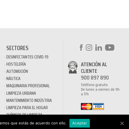
SECTORES
DESINFECTANTES COVID-19
ATENCIÓN AL
HOSTELERÍA
CLIENTE
AUTOMOCIÓN
900 897 890
NÁUTICA
Teléfono gratuito
MAQUINARIA PROFESIONAL
De lunes a viernes de 9h
LIMPIEZA URBANA
a 17h
MANTENIMIENTO INDÚSTRIA
LIMPIEZA PARA EL HOGAR
QUÍMICOS DE LIMPIEZA
ECOLÓGICOS
remos que estás de acuerdo con ello.
Aceptar