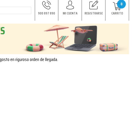
0
900 897 890
MI CUENTA
REGISTRARSE
CARRITO
agosto en riguroso orden de llegada.