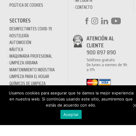
MI CUENTA
POLÍTICA DE COOKIES
CONTACTO
SECTORES
DESINFECTANTES COVID-19
HOSTELERÍA
ATENCIÓN AL
AUTOMOCIÓN
CLIENTE
NÁUTICA
900 897 890
MAQUINARIA PROFESIONAL
Teléfono gratuito
LIMPIEZA URBANA
De lunes a viernes de 9h
a 17h
MANTENIMIENTO INDÚSTRIA
LIMPIEZA PARA EL HOGAR
QUÍMICOS DE LIMPIEZA
ECOLÓGICOS
Usamos cookies para asegurar que te damos la mejor experiencia
TRATAMIENTOS DE AGUAS Y
en nuestra web. Si continúas usando este sitio, asumiremos que
PISCINAS
estás de acuerdo con ello.
Aceptar