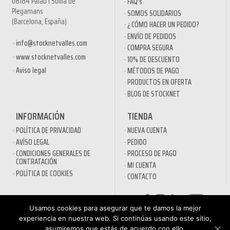
08184 Palau i Solità de
FAQ’s
Plegamans
SOMOS SOLIDARIOS
(Barcelona, España)
¿ CÓMO HACER UN PEDIDO?
ENVÍO DE PEDIDOS
info@stocknetvalles.com
COMPRA SEGURA
www.stocknetvalles.com
10% DE DESCUENTO
Aviso legal
MÉTODOS DE PAGO
PRODUCTOS EN OFERTA
BLOG DE STOCKNET
INFORMACIÓN
TIENDA
POLÍTICA DE PRIVACIDAD
NUEVA CUENTA
AVÍSO LEGAL
PEDIDO
CONDICIONES GENERALES DE
PROCESO DE PAGO
CONTRATACIÓN
MI CUENTA
POLÍTICA DE COOKIES
CONTACTO
SECTORES
Usamos cookies para asegurar que te damos la mejor
DESINFECTANTES COVID-19
experiencia en nuestra web. Si continúas usando este sitio,
HOSTELERÍA
ATENCIÓN AL
asumiremos que estás de acuerdo con ello.