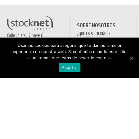
SOBRE NOSOTROS
¿QUÉ ES STOCKNET?
Calle Joiers ,17 nave 8
¿CÓMO FUNCIONA?
(Pol. Ind. Riera de Caldes)
Usamos cookies para asegurar que te damos la mejor
08184 Palau i Solità de
FAQ’s
experiencia en nuestra web. Si continúas usando este sitio,
Plegamans
SOMOS SOLIDARIOS
asumiremos que estás de acuerdo con ello.
(Barcelona, España)
¿ CÓMO HACER UN PEDIDO?
Aceptar
ENVÍO DE PEDIDOS
info@stocknetvalles.com
COMPRA SEGURA
www.stocknetvalles.com
10% DE DESCUENTO
Aviso legal
MÉTODOS DE PAGO
PRODUCTOS EN OFERTA
BLOG DE STOCKNET
INFORMACIÓN
TIENDA
POLÍTICA DE PRIVACIDAD
NUEVA CUENTA
AVÍSO LEGAL
PEDIDO