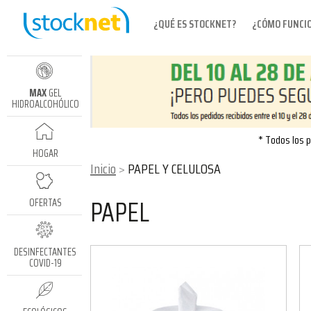
¿QUÉ ES STOCKNET?
¿CÓMO FUNCI
MAX
GEL
HIDROALCOHÓLICO
* Todos los p
HOGAR
Inicio
PAPEL Y CELULOSA
PAPEL
OFERTAS
DESINFECTANTES
COVID-19