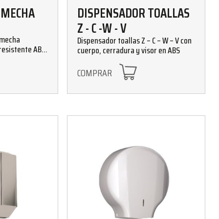
 MECHA
DISPENSADOR TOALLAS
Z - C -W - V
 mecha
Dispensador toallas Z – C – W – V con
resistente ABS.
cuerpo, cerradura y visor en ABS
 blanco y fumé
COMPRAR