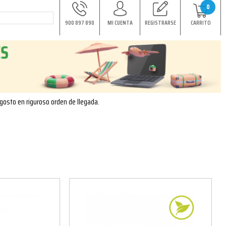
0
900 897 890
MI CUENTA
REGISTRARSE
CARRITO
agosto en riguroso orden de llegada.