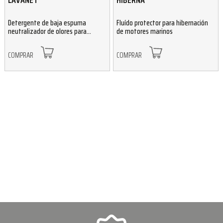
Detergente de baja espuma
Fluído protector para hibernación
neutralizador de olores para
de motores marinos
limpieza general de embarcaciones
COMPRAR
COMPRAR