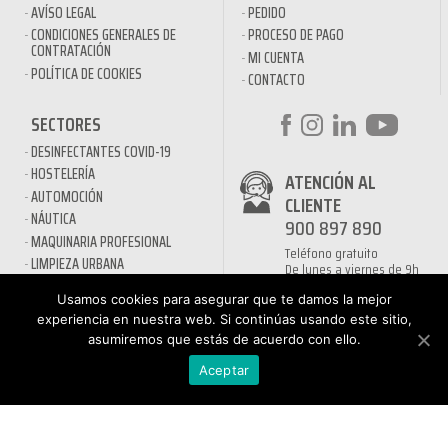
AVÍSO LEGAL
PEDIDO
CONDICIONES GENERALES DE
PROCESO DE PAGO
CONTRATACIÓN
MI CUENTA
POLÍTICA DE COOKIES
CONTACTO
SECTORES
DESINFECTANTES COVID-19
HOSTELERÍA
ATENCIÓN AL
AUTOMOCIÓN
CLIENTE
NÁUTICA
900 897 890
MAQUINARIA PROFESIONAL
Teléfono gratuito
LIMPIEZA URBANA
De lunes a viernes de 9h
a 17h
MANTENIMIENTO INDÚSTRIA
Usamos cookies para asegurar que te damos la mejor
LIMPIEZA PARA EL HOGAR
experiencia en nuestra web. Si continúas usando este sitio,
QUÍMICOS DE LIMPIEZA
asumiremos que estás de acuerdo con ello.
ECOLÓGICOS
Aceptar
TRATAMIENTOS DE AGUAS Y
PISCINAS