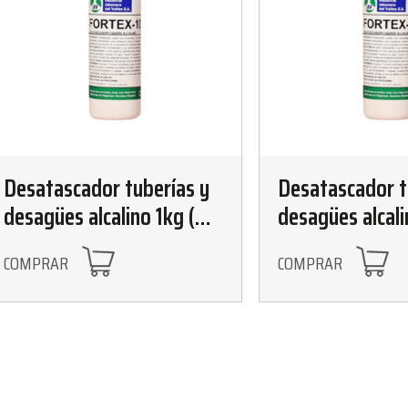
Desatascador tuberías y
Desatascador t
desagües alcalino 1kg (6
desagües alcali
unidades)
unidades)
COMPRAR
COMPRAR