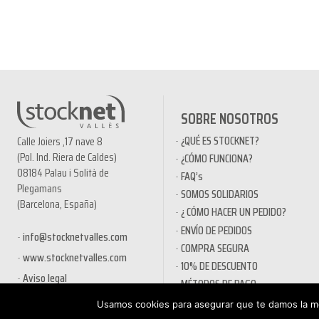
SOBRE NOSOTROS
¿QUÉ ES STOCKNET?
Calle Joiers ,17 nave 8
(Pol. Ind. Riera de Caldes)
¿CÓMO FUNCIONA?
08184 Palau i Solità de
FAQ’s
Plegamans
SOMOS SOLIDARIOS
(Barcelona, España)
¿ CÓMO HACER UN PEDIDO?
ENVÍO DE PEDIDOS
info@stocknetvalles.com
COMPRA SEGURA
www.stocknetvalles.com
10% DE DESCUENTO
Aviso legal
MÉTODOS DE PAGO
PRODUCTOS EN OFERTA
Usamos cookies para asegurar que te damos la me