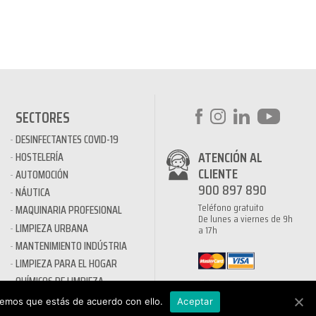
SECTORES
DESINFECTANTES COVID-19
ATENCIÓN AL
HOSTELERÍA
CLIENTE
AUTOMOCIÓN
900 897 890
NÁUTICA
Teléfono gratuito
MAQUINARIA PROFESIONAL
De lunes a viernes de 9h
LIMPIEZA URBANA
a 17h
MANTENIMIENTO INDÚSTRIA
LIMPIEZA PARA EL HOGAR
QUÍMICOS DE LIMPIEZA
ECOLÓGICOS
remos que estás de acuerdo con ello.
Aceptar