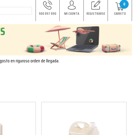
0
900 897 890
MI CUENTA
REGISTRARSE
CARRITO
agosto en riguroso orden de llegada.