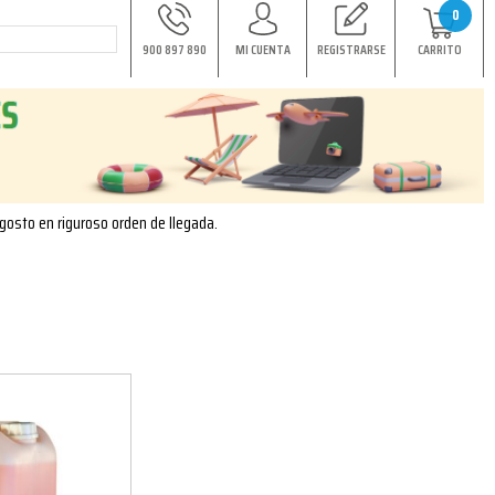
0
900 897 890
MI CUENTA
REGISTRARSE
CARRITO
agosto en riguroso orden de llegada.