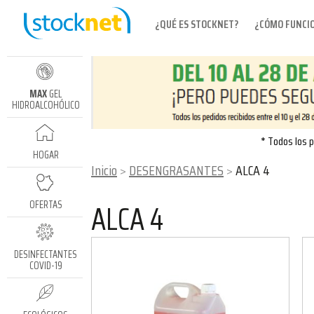
¿QUÉ ES STOCKNET?
¿CÓMO FUNCI
MAX
GEL
HIDROALCOHÓLICO
* Todos los p
HOGAR
Inicio
DESENGRASANTES
ALCA 4
ALCA 4
OFERTAS
DESINFECTANTES
COVID-19