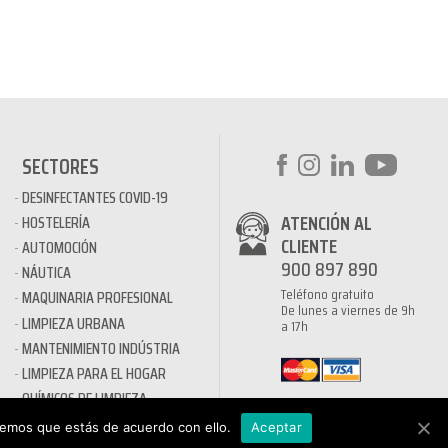
SECTORES
DESINFECTANTES COVID-19
ATENCIÓN AL
HOSTELERÍA
CLIENTE
AUTOMOCIÓN
900 897 890
NÁUTICA
Teléfono gratuito
MAQUINARIA PROFESIONAL
De lunes a viernes de 9h
LIMPIEZA URBANA
a 17h
MANTENIMIENTO INDÚSTRIA
LIMPIEZA PARA EL HOGAR
QUÍMICOS DE LIMPIEZA
ECOLÓGICOS
remos que estás de acuerdo con ello.
Aceptar