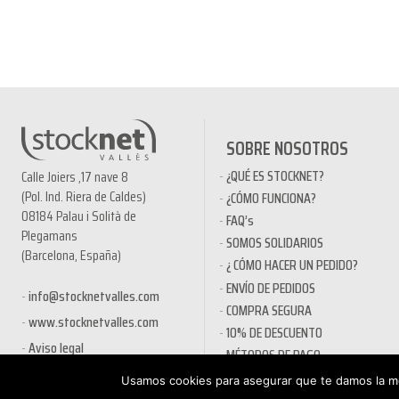
SOBRE NOSOTROS
¿QUÉ ES STOCKNET?
Calle Joiers ,17 nave 8
(Pol. Ind. Riera de Caldes)
¿CÓMO FUNCIONA?
08184 Palau i Solità de
FAQ’s
Plegamans
SOMOS SOLIDARIOS
(Barcelona, España)
¿ CÓMO HACER UN PEDIDO?
ENVÍO DE PEDIDOS
info@stocknetvalles.com
COMPRA SEGURA
www.stocknetvalles.com
10% DE DESCUENTO
Aviso legal
MÉTODOS DE PAGO
PRODUCTOS EN OFERTA
Usamos cookies para asegurar que te damos la me