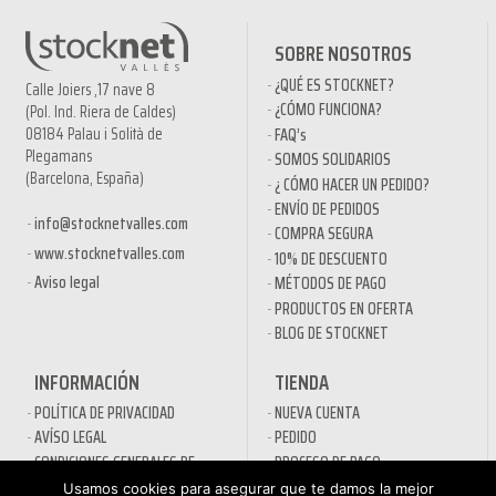
SOBRE NOSOTROS
¿QUÉ ES STOCKNET?
Calle Joiers ,17 nave 8
¿CÓMO FUNCIONA?
(Pol. Ind. Riera de Caldes)
08184 Palau i Solità de
FAQ’s
Plegamans
SOMOS SOLIDARIOS
(Barcelona, España)
¿ CÓMO HACER UN PEDIDO?
ENVÍO DE PEDIDOS
info@stocknetvalles.com
COMPRA SEGURA
www.stocknetvalles.com
10% DE DESCUENTO
Aviso legal
MÉTODOS DE PAGO
PRODUCTOS EN OFERTA
BLOG DE STOCKNET
INFORMACIÓN
TIENDA
POLÍTICA DE PRIVACIDAD
NUEVA CUENTA
AVÍSO LEGAL
PEDIDO
CONDICIONES GENERALES DE
PROCESO DE PAGO
CONTRATACIÓN
MI CUENTA
Usamos cookies para asegurar que te damos la mejor