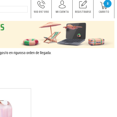
0
900 897 890
MI CUENTA
REGISTRARSE
CARRITO
agosto en riguroso orden de llegada.