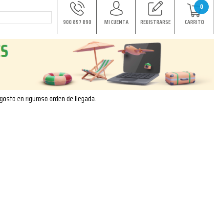
0
900 897 890
MI CUENTA
REGISTRARSE
CARRITO
agosto en riguroso orden de llegada.