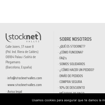
SOBRE NOSOTROS
¿QUÉ ES STOCKNET?
Calle Joiers ,17 nave 8
(Pol. Ind. Riera de Caldes)
¿CÓMO FUNCIONA?
08184 Palau i Solità de
FAQ’s
Plegamans
SOMOS SOLIDARIOS
(Barcelona, España)
¿ CÓMO HACER UN PEDIDO?
ENVÍO DE PEDIDOS
info@stocknetvalles.com
COMPRA SEGURA
www.stocknetvalles.com
10% DE DESCUENTO
Aviso legal
MÉTODOS DE PAGO
PRODUCTOS EN OFERTA
Usamos cookies para asegurar que te damos la me