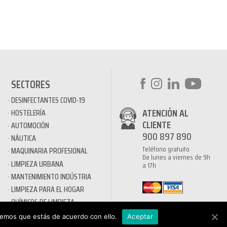
SECTORES
DESINFECTANTES COVID-19
ATENCIÓN AL
HOSTELERÍA
CLIENTE
AUTOMOCIÓN
900 897 890
NÁUTICA
Teléfono gratuito
MAQUINARIA PROFESIONAL
De lunes a viernes de 9h
LIMPIEZA URBANA
a 17h
MANTENIMIENTO INDÚSTRIA
LIMPIEZA PARA EL HOGAR
QUÍMICOS DE LIMPIEZA
ECOLÓGICOS
remos que estás de acuerdo con ello.
Aceptar