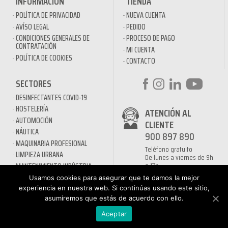
INFORMACIÓN
TIENDA
POLÍTICA DE PRIVACIDAD
NUEVA CUENTA
AVÍSO LEGAL
PEDIDO
CONDICIONES GENERALES DE
PROCESO DE PAGO
CONTRATACIÓN
MI CUENTA
POLÍTICA DE COOKIES
CONTACTO
SECTORES
DESINFECTANTES COVID-19
HOSTELERÍA
ATENCIÓN AL
AUTOMOCIÓN
CLIENTE
NÁUTICA
900 897 890
MAQUINARIA PROFESIONAL
Teléfono gratuito
LIMPIEZA URBANA
De lunes a viernes de 9h
a 17h
MANTENIMIENTO INDÚSTRIA
LIMPIEZA PARA EL HOGAR
Usamos cookies para asegurar que te damos la mejor
QUÍMICOS DE LIMPIEZA
experiencia en nuestra web. Si continúas usando este sitio,
asumiremos que estás de acuerdo con ello.
ECOLÓGICOS
TRATAMIENTOS DE AGUAS Y
Aceptar
PISCINAS