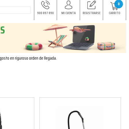
0
900 897 890
MI CUENTA
REGISTRARSE
CARRITO
agosto en riguroso orden de llegada.