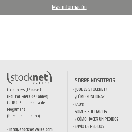
Más información
SOBRE NOSOTROS
¿QUÉ ES STOCKNET?
Calle Joiers ,17 nave 8
(Pol. Ind. Riera de Caldes)
¿CÓMO FUNCIONA?
08184 Palau i Solità de
FAQ’s
Plegamans
SOMOS SOLIDARIOS
(Barcelona, España)
¿ CÓMO HACER UN PEDIDO?
ENVÍO DE PEDIDOS
info@stocknetvalles.com