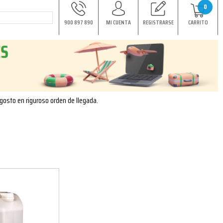
0
900 897 890
MI CUENTA
REGISTRARSE
CARRITO
agosto en riguroso orden de llegada.