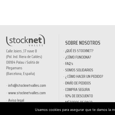
SOBRE NOSOTROS
¿QUÉ ES STOCKNET?
Calle Joiers ,17 nave 8
(Pol. Ind. Riera de Caldes)
¿CÓMO FUNCIONA?
08184 Palau i Solità de
FAQ’s
Plegamans
SOMOS SOLIDARIOS
(Barcelona, España)
¿ CÓMO HACER UN PEDIDO?
ENVÍO DE PEDIDOS
info@stocknetvalles.com
COMPRA SEGURA
www.stocknetvalles.com
10% DE DESCUENTO
Aviso legal
MÉTODOS DE PAGO
PRODUCTOS EN OFERTA
Usamos cookies para asegurar que te damos la me