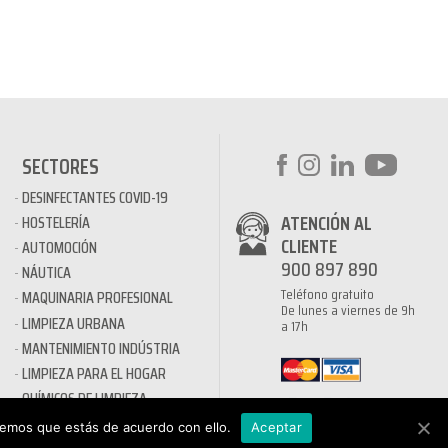
SECTORES
DESINFECTANTES COVID-19
ATENCIÓN AL
HOSTELERÍA
CLIENTE
AUTOMOCIÓN
900 897 890
NÁUTICA
Teléfono gratuito
MAQUINARIA PROFESIONAL
De lunes a viernes de 9h
LIMPIEZA URBANA
a 17h
MANTENIMIENTO INDÚSTRIA
LIMPIEZA PARA EL HOGAR
QUÍMICOS DE LIMPIEZA
ECOLÓGICOS
remos que estás de acuerdo con ello.
Aceptar