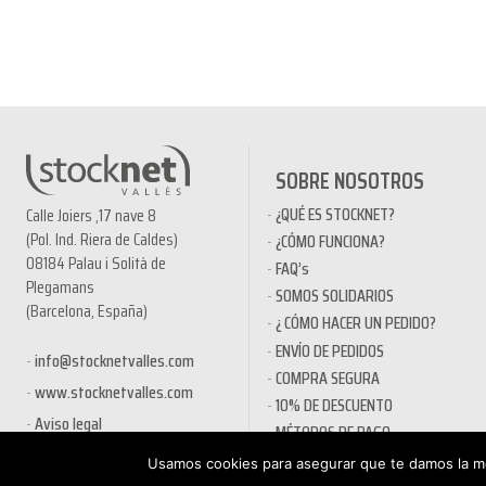
SOBRE NOSOTROS
¿QUÉ ES STOCKNET?
Calle Joiers ,17 nave 8
(Pol. Ind. Riera de Caldes)
¿CÓMO FUNCIONA?
08184 Palau i Solità de
FAQ’s
Plegamans
SOMOS SOLIDARIOS
(Barcelona, España)
¿ CÓMO HACER UN PEDIDO?
ENVÍO DE PEDIDOS
info@stocknetvalles.com
COMPRA SEGURA
www.stocknetvalles.com
10% DE DESCUENTO
Aviso legal
MÉTODOS DE PAGO
PRODUCTOS EN OFERTA
Usamos cookies para asegurar que te damos la me