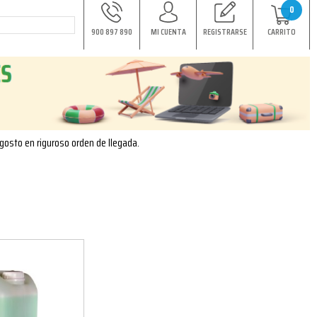
0
900 897 890
MI CUENTA
REGISTRARSE
CARRITO
agosto en riguroso orden de llegada.