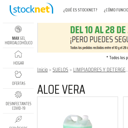
¿QUÉ ES STOCKNET?
¿CÓMO FUNCI
MAX
GEL
HIDROALCOHÓLICO
* Todos los p
HOGAR
Inicio
SUELOS
LIMPIADORES Y DETERGENTES PARA SUELOS
ALOE VERA
OFERTAS
DESINFECTANTES
COVID-19