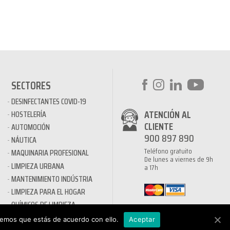
SECTORES
DESINFECTANTES COVID-19
ATENCIÓN AL
HOSTELERÍA
CLIENTE
AUTOMOCIÓN
900 897 890
NÁUTICA
Teléfono gratuito
MAQUINARIA PROFESIONAL
De lunes a viernes de 9h
LIMPIEZA URBANA
a 17h
MANTENIMIENTO INDÚSTRIA
LIMPIEZA PARA EL HOGAR
QUÍMICOS DE LIMPIEZA
ECOLÓGICOS
remos que estás de acuerdo con ello.
Aceptar