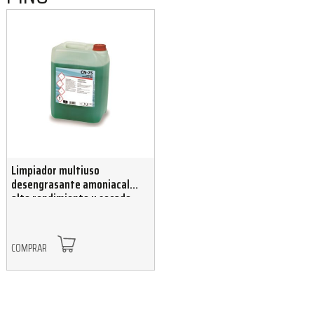
Limpiador multiuso
desengrasante amoniacal
alto rendimiento y secado
rápido 5 L
COMPRAR