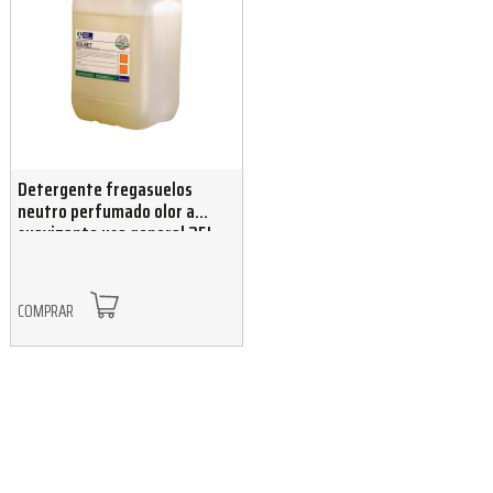
Detergente fregasuelos
neutro perfumado olor a
suavizante uso general 25L
COMPRAR