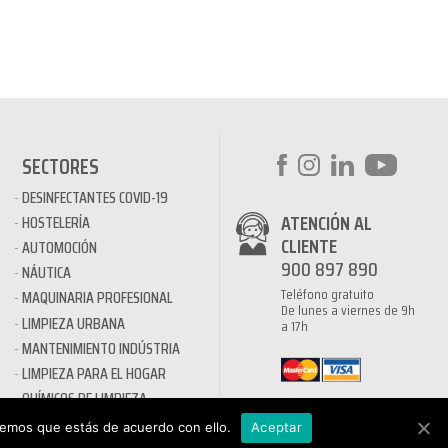
SECTORES
DESINFECTANTES COVID-19
ATENCIÓN AL
HOSTELERÍA
CLIENTE
AUTOMOCIÓN
900 897 890
NÁUTICA
Teléfono gratuito
MAQUINARIA PROFESIONAL
De lunes a viernes de 9h
LIMPIEZA URBANA
a 17h
MANTENIMIENTO INDÚSTRIA
LIMPIEZA PARA EL HOGAR
QUÍMICOS DE LIMPIEZA
ECOLÓGICOS
remos que estás de acuerdo con ello.
Aceptar