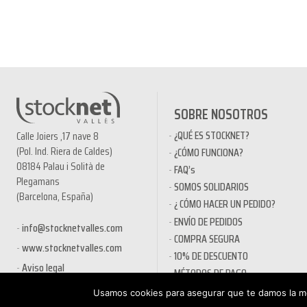
SOBRE NOSOTROS
¿QUÉ ES STOCKNET?
Calle Joiers ,17 nave 8
(Pol. Ind. Riera de Caldes)
¿CÓMO FUNCIONA?
08184 Palau i Solità de
FAQ’s
Plegamans
SOMOS SOLIDARIOS
(Barcelona, España)
¿ CÓMO HACER UN PEDIDO?
ENVÍO DE PEDIDOS
info@stocknetvalles.com
COMPRA SEGURA
www.stocknetvalles.com
10% DE DESCUENTO
Aviso legal
MÉTODOS DE PAGO
PRODUCTOS EN OFERTA
Usamos cookies para asegurar que te damos la me