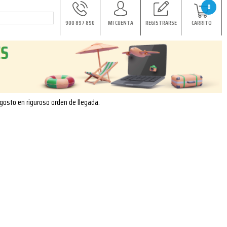
0
900 897 890
MI CUENTA
REGISTRARSE
CARRITO
agosto en riguroso orden de llegada.