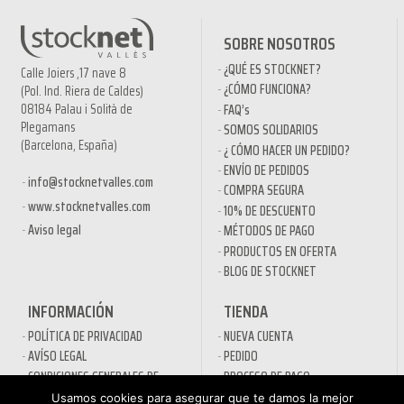
SOBRE NOSOTROS
¿QUÉ ES STOCKNET?
Calle Joiers ,17 nave 8
¿CÓMO FUNCIONA?
(Pol. Ind. Riera de Caldes)
08184 Palau i Solità de
FAQ’s
Plegamans
SOMOS SOLIDARIOS
(Barcelona, España)
¿ CÓMO HACER UN PEDIDO?
ENVÍO DE PEDIDOS
info@stocknetvalles.com
COMPRA SEGURA
www.stocknetvalles.com
10% DE DESCUENTO
Aviso legal
MÉTODOS DE PAGO
PRODUCTOS EN OFERTA
BLOG DE STOCKNET
INFORMACIÓN
TIENDA
POLÍTICA DE PRIVACIDAD
NUEVA CUENTA
AVÍSO LEGAL
PEDIDO
CONDICIONES GENERALES DE
PROCESO DE PAGO
CONTRATACIÓN
MI CUENTA
Usamos cookies para asegurar que te damos la mejor