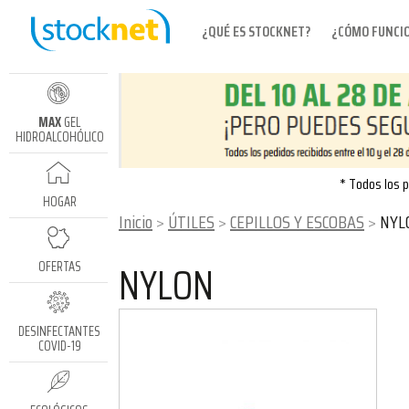
¿QUÉ ES STOCKNET?
¿CÓMO FUNCI
MAX
GEL
HIDROALCOHÓLICO
* Todos los p
HOGAR
Inicio
ÚTILES
CEPILLOS Y ESCOBAS
NYL
NYLON
OFERTAS
DESINFECTANTES
COVID-19