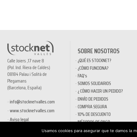
SOBRE NOSOTROS
¿QUÉ ES STOCKNET?
Calle Joiers ,17 nave 8
(Pol. Ind. Riera de Caldes)
¿CÓMO FUNCIONA?
08184 Palau i Solità de
FAQ’s
Plegamans
SOMOS SOLIDARIOS
(Barcelona, España)
¿ CÓMO HACER UN PEDIDO?
ENVÍO DE PEDIDOS
info@stocknetvalles.com
COMPRA SEGURA
www.stocknetvalles.com
10% DE DESCUENTO
Aviso legal
MÉTODOS DE PAGO
PRODUCTOS EN OFERTA
Usamos cookies para asegurar que te damos la me