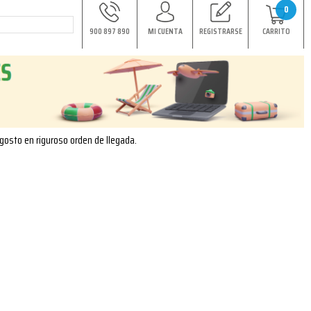
0
900 897 890
MI CUENTA
REGISTRARSE
CARRITO
agosto en riguroso orden de llegada.