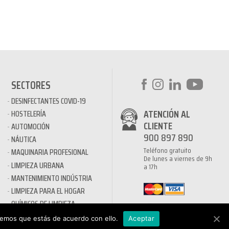
SECTORES
DESINFECTANTES COVID-19
ATENCIÓN AL
HOSTELERÍA
CLIENTE
AUTOMOCIÓN
900 897 890
NÁUTICA
Teléfono gratuito
MAQUINARIA PROFESIONAL
De lunes a viernes de 9h
LIMPIEZA URBANA
a 17h
MANTENIMIENTO INDÚSTRIA
LIMPIEZA PARA EL HOGAR
QUÍMICOS DE LIMPIEZA
ECOLÓGICOS
remos que estás de acuerdo con ello.
Aceptar