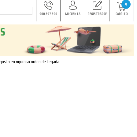
0
900 897 890
MI CUENTA
REGISTRARSE
CARRITO
agosto en riguroso orden de llegada.