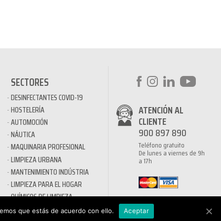
SECTORES
DESINFECTANTES COVID-19
ATENCIÓN AL
HOSTELERÍA
CLIENTE
AUTOMOCIÓN
900 897 890
NÁUTICA
Teléfono gratuito
MAQUINARIA PROFESIONAL
De lunes a viernes de 9h
LIMPIEZA URBANA
a 17h
MANTENIMIENTO INDÚSTRIA
LIMPIEZA PARA EL HOGAR
QUÍMICOS DE LIMPIEZA
ECOLÓGICOS
remos que estás de acuerdo con ello.
Aceptar