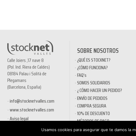
SOBRE NOSOTROS
¿QUÉ ES STOCKNET?
Calle Joiers ,17 nave 8
(Pol. Ind. Riera de Caldes)
¿CÓMO FUNCIONA?
08184 Palau i Solità de
FAQ’s
Plegamans
SOMOS SOLIDARIOS
(Barcelona, España)
¿ CÓMO HACER UN PEDIDO?
ENVÍO DE PEDIDOS
info@stocknetvalles.com
COMPRA SEGURA
www.stocknetvalles.com
10% DE DESCUENTO
Aviso legal
MÉTODOS DE PAGO
PRODUCTOS EN OFERTA
Usamos cookies para asegurar que te damos la me