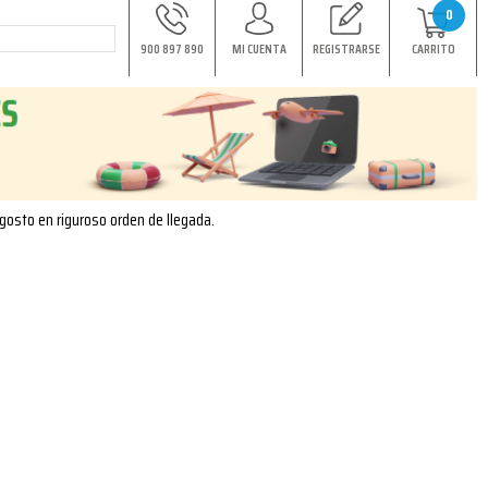
0
900 897 890
MI CUENTA
REGISTRARSE
CARRITO
agosto en riguroso orden de llegada.