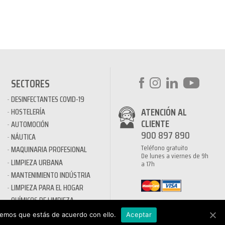
SECTORES
DESINFECTANTES COVID-19
ATENCIÓN AL
HOSTELERÍA
CLIENTE
AUTOMOCIÓN
900 897 890
NÁUTICA
Teléfono gratuito
MAQUINARIA PROFESIONAL
De lunes a viernes de 9h
LIMPIEZA URBANA
a 17h
MANTENIMIENTO INDÚSTRIA
LIMPIEZA PARA EL HOGAR
QUÍMICOS DE LIMPIEZA
ECOLÓGICOS
remos que estás de acuerdo con ello.
Aceptar