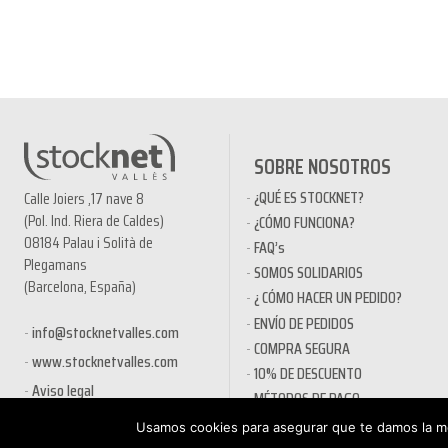
SOBRE NOSOTROS
¿QUÉ ES STOCKNET?
Calle Joiers ,17 nave 8
(Pol. Ind. Riera de Caldes)
¿CÓMO FUNCIONA?
08184 Palau i Solità de
FAQ’s
Plegamans
SOMOS SOLIDARIOS
(Barcelona, España)
¿ CÓMO HACER UN PEDIDO?
ENVÍO DE PEDIDOS
info@stocknetvalles.com
COMPRA SEGURA
www.stocknetvalles.com
10% DE DESCUENTO
Aviso legal
MÉTODOS DE PAGO
PRODUCTOS EN OFERTA
Usamos cookies para asegurar que te damos la me