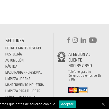
SECTORES
DESINFECTANTES COVID-19
ATENCIÓN AL
HOSTELERÍA
CLIENTE
AUTOMOCIÓN
900 897 890
NÁUTICA
Teléfono gratuito
MAQUINARIA PROFESIONAL
De lunes a viernes de 9h
LIMPIEZA URBANA
a 17h
MANTENIMIENTO INDÚSTRIA
LIMPIEZA PARA EL HOGAR
QUÍMICOS DE LIMPIEZA
ECOLÓGICOS
remos que estás de acuerdo con ello.
Aceptar