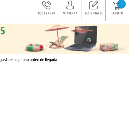
0
900 897 890
MI CUENTA
REGISTRARSE
CARRITO
agosto en riguroso orden de llegada.