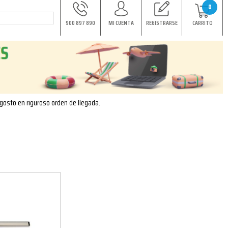
0
900 897 890
MI CUENTA
REGISTRARSE
CARRITO
agosto en riguroso orden de llegada.