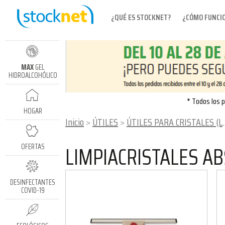
¿QUÉ ES STOCKNET?
¿CÓMO FUNCI
MAX
GEL
HIDROALCOHÓLICO
* Todos los p
HOGAR
Inicio
ÚTILES
ÚTILES PARA CRISTALES (LÍNEA PULEX)
LIMPIACRISTALES AB
OFERTAS
DESINFECTANTES
COVID-19