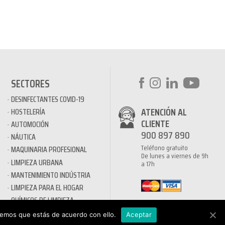
SECTORES
DESINFECTANTES COVID-19
ATENCIÓN AL
HOSTELERÍA
CLIENTE
AUTOMOCIÓN
900 897 890
NÁUTICA
Teléfono gratuito
MAQUINARIA PROFESIONAL
De lunes a viernes de 9h
LIMPIEZA URBANA
a 17h
MANTENIMIENTO INDÚSTRIA
LIMPIEZA PARA EL HOGAR
QUÍMICOS DE LIMPIEZA
ECOLÓGICOS
remos que estás de acuerdo con ello.
Aceptar