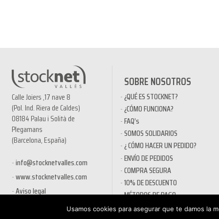
SOBRE NOSOTROS
¿QUÉ ES STOCKNET?
Calle Joiers ,17 nave 8
(Pol. Ind. Riera de Caldes)
¿CÓMO FUNCIONA?
08184 Palau i Solità de
FAQ’s
Plegamans
SOMOS SOLIDARIOS
(Barcelona, España)
¿ CÓMO HACER UN PEDIDO?
ENVÍO DE PEDIDOS
info@stocknetvalles.com
COMPRA SEGURA
www.stocknetvalles.com
10% DE DESCUENTO
Aviso legal
MÉTODOS DE PAGO
PRODUCTOS EN OFERTA
Usamos cookies para asegurar que te damos la me