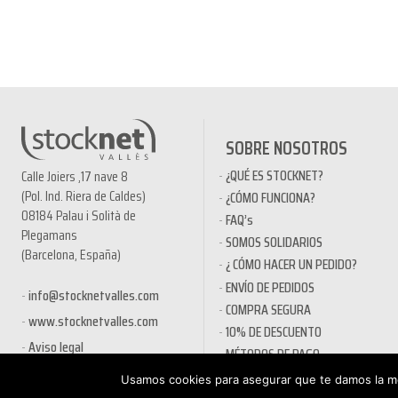
SOBRE NOSOTROS
¿QUÉ ES STOCKNET?
Calle Joiers ,17 nave 8
(Pol. Ind. Riera de Caldes)
¿CÓMO FUNCIONA?
08184 Palau i Solità de
FAQ’s
Plegamans
SOMOS SOLIDARIOS
(Barcelona, España)
¿ CÓMO HACER UN PEDIDO?
ENVÍO DE PEDIDOS
info@stocknetvalles.com
COMPRA SEGURA
www.stocknetvalles.com
10% DE DESCUENTO
Aviso legal
MÉTODOS DE PAGO
PRODUCTOS EN OFERTA
Usamos cookies para asegurar que te damos la me