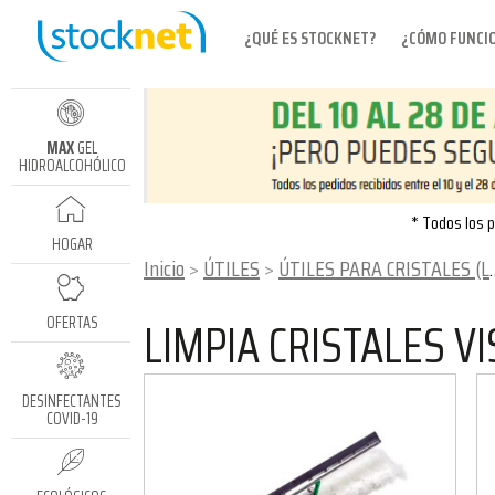
¿QUÉ ES STOCKNET?
¿CÓMO FUNCI
MAX
GEL
HIDROALCOHÓLICO
* Todos los p
HOGAR
Inicio
ÚTILES
ÚTILES PARA CRISTALES (LÍNEA UNGER)
LIMPIA CRISTALES V
OFERTAS
DESINFECTANTES
COVID-19