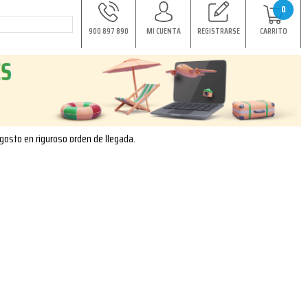
0
900 897 890
MI CUENTA
REGISTRARSE
CARRITO
agosto en riguroso orden de llegada.