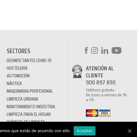
SECTORES
DESINFECTANTES COVID-19
ATENCIÓN AL
HOSTELERÍA
CLIENTE
AUTOMOCIÓN
900 897 890
NÁUTICA
Teléfono gratuito
MAQUINARIA PROFESIONAL
De lunes a viernes de 9h
LIMPIEZA URBANA
a 17h
MANTENIMIENTO INDÚSTRIA
LIMPIEZA PARA EL HOGAR
QUÍMICOS DE LIMPIEZA
ECOLÓGICOS
remos que estás de acuerdo con ello.
Aceptar