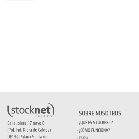
SOBRE NOSOTROS
¿QUÉ ES STOCKNET?
Calle Joiers ,17 nave 8
(Pol. Ind. Riera de Caldes)
¿CÓMO FUNCIONA?
08184 Palau i Solità de
FAQ’s