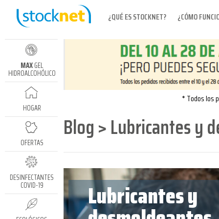
¿QUÉ ES STOCKNET?
¿CÓMO FUNCI
MAX
GEL
HIDROALCOHÓLICO
* Todos los p
HOGAR
Blog > Lubricantes y 
OFERTAS
DESINFECTANTES
Lubricantes y
COVID-19
desmoldeantes