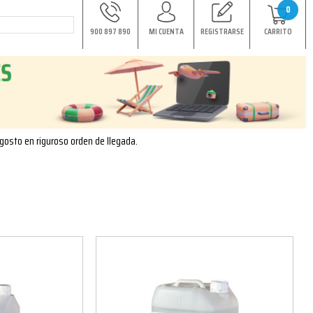
0
900 897 890
MI CUENTA
REGISTRARSE
CARRITO
agosto en riguroso orden de llegada.