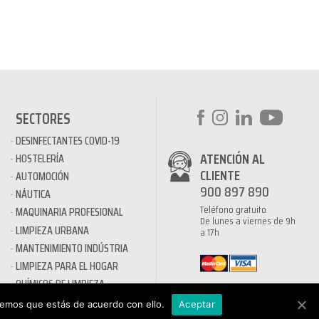
SECTORES
DESINFECTANTES COVID-19
ATENCIÓN AL
HOSTELERÍA
CLIENTE
AUTOMOCIÓN
900 897 890
NÁUTICA
Teléfono gratuito
MAQUINARIA PROFESIONAL
De lunes a viernes de 9h
LIMPIEZA URBANA
a 17h
MANTENIMIENTO INDÚSTRIA
LIMPIEZA PARA EL HOGAR
QUÍMICOS DE LIMPIEZA
ECOLÓGICOS
remos que estás de acuerdo con ello.
Aceptar