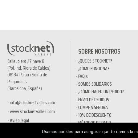
SOBRE NOSOTROS
¿QUÉ ES STOCKNET?
Calle Joiers ,17 nave 8
(Pol. Ind. Riera de Caldes)
¿CÓMO FUNCIONA?
08184 Palau i Solità de
FAQ’s
Plegamans
SOMOS SOLIDARIOS
(Barcelona, España)
¿ CÓMO HACER UN PEDIDO?
ENVÍO DE PEDIDOS
info@stocknetvalles.com
COMPRA SEGURA
www.stocknetvalles.com
10% DE DESCUENTO
Aviso legal
MÉTODOS DE PAGO
PRODUCTOS EN OFERTA
Usamos cookies para asegurar que te damos la me