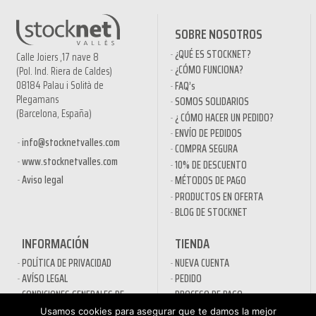
SOBRE NOSOTROS
¿QUÉ ES STOCKNET?
Calle Joiers ,17 nave 8
¿CÓMO FUNCIONA?
(Pol. Ind. Riera de Caldes)
08184 Palau i Solità de
FAQ’s
Plegamans
SOMOS SOLIDARIOS
(Barcelona, España)
¿ CÓMO HACER UN PEDIDO?
ENVÍO DE PEDIDOS
info@stocknetvalles.com
COMPRA SEGURA
www.stocknetvalles.com
10% DE DESCUENTO
Aviso legal
MÉTODOS DE PAGO
PRODUCTOS EN OFERTA
BLOG DE STOCKNET
INFORMACIÓN
TIENDA
POLÍTICA DE PRIVACIDAD
NUEVA CUENTA
AVÍSO LEGAL
PEDIDO
CONDICIONES GENERALES DE
PROCESO DE PAGO
CONTRATACIÓN
MI CUENTA
Usamos cookies para asegurar que te damos la mejor