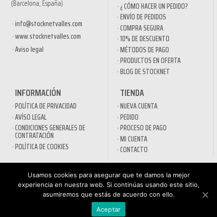
(Barcelona, España)
¿ CÓMO HACER UN PEDIDO?
ENVÍO DE PEDIDOS
info@stocknetvalles.com
COMPRA SEGURA
www.stocknetvalles.com
10% DE DESCUENTO
Aviso legal
MÉTODOS DE PAGO
PRODUCTOS EN OFERTA
BLOG DE STOCKNET
INFORMACIÓN
TIENDA
POLÍTICA DE PRIVACIDAD
NUEVA CUENTA
AVÍSO LEGAL
PEDIDO
CONDICIONES GENERALES DE
PROCESO DE PAGO
CONTRATACIÓN
MI CUENTA
POLÍTICA DE COOKIES
CONTACTO
SECTORES
Usamos cookies para asegurar que te damos la mejor
DESINFECTANTES COVID-19
experiencia en nuestra web. Si continúas usando este sitio,
HOSTELERÍA
asumiremos que estás de acuerdo con ello.
ATENCIÓN AL
AUTOMOCIÓN
CLIENTE
Aceptar