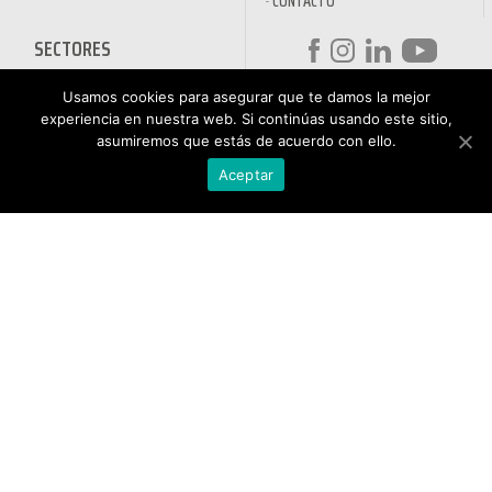
CONTACTO
SECTORES
DESINFECTANTES COVID-19
Usamos cookies para asegurar que te damos la mejor
HOSTELERÍA
ATENCIÓN AL
experiencia en nuestra web. Si continúas usando este sitio,
AUTOMOCIÓN
CLIENTE
asumiremos que estás de acuerdo con ello.
NÁUTICA
900 897 890
Aceptar
MAQUINARIA PROFESIONAL
Teléfono gratuito
LIMPIEZA URBANA
De lunes a viernes de 9h
a 17h
MANTENIMIENTO INDÚSTRIA
LIMPIEZA PARA EL HOGAR
QUÍMICOS DE LIMPIEZA
ECOLÓGICOS
TRATAMIENTOS DE AGUAS Y
PISCINAS