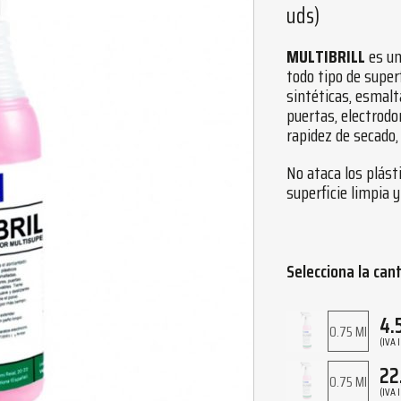
uds)
MULTIBRILL
es un
todo tipo de super
sintéticas, esmalt
puertas, electrodo
rapidez de secado,
No ataca los plásti
superficie limpia 
Selecciona la can
4.
0.75 Ml
(IVA 
22
0.75 Ml
(IVA 