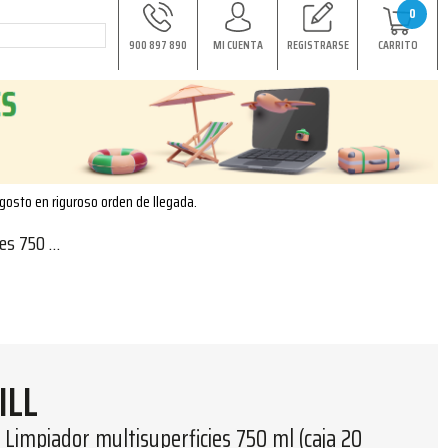
0
900 897 890
MI CUENTA
REGISTRARSE
CARRITO
agosto en riguroso orden de llegada.
ja 20 uds)
ILL
 Limpiador multisuperficies 750 ml (caja 20