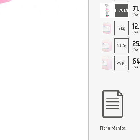
71
0.75 Ml
(IVA 
12
5 Kg
(IVA 
25
10 Kg
(IVA 
64
25 Kg
(IVA 
Ficha técnica