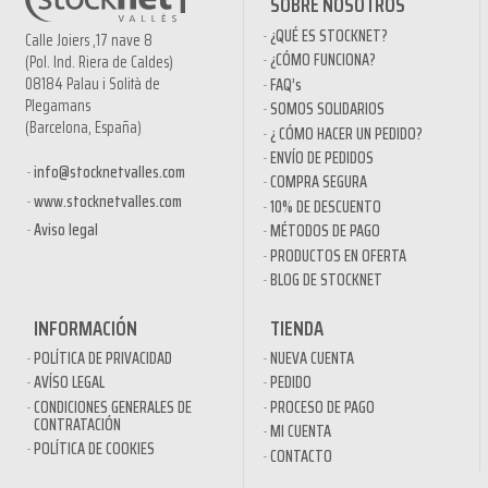
SOBRE NOSOTROS
¿QUÉ ES STOCKNET?
Calle Joiers ,17 nave 8
¿CÓMO FUNCIONA?
(Pol. Ind. Riera de Caldes)
08184 Palau i Solità de
FAQ’s
Plegamans
SOMOS SOLIDARIOS
(Barcelona, España)
¿ CÓMO HACER UN PEDIDO?
ENVÍO DE PEDIDOS
info@stocknetvalles.com
COMPRA SEGURA
www.stocknetvalles.com
10% DE DESCUENTO
Aviso legal
MÉTODOS DE PAGO
PRODUCTOS EN OFERTA
BLOG DE STOCKNET
INFORMACIÓN
TIENDA
POLÍTICA DE PRIVACIDAD
NUEVA CUENTA
AVÍSO LEGAL
PEDIDO
CONDICIONES GENERALES DE
PROCESO DE PAGO
CONTRATACIÓN
MI CUENTA
POLÍTICA DE COOKIES
CONTACTO