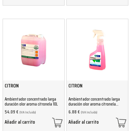
CITRON
CITRON
Ambientador concentrado larga
Ambientador concentrado larga
duración olor aroma citronela 10L
duración olor aroma citronela
750ml
54.09
€
6.88
€
(IVA Incluido)
(IVA Incluido)
Añadir al carrito
Añadir al carrito