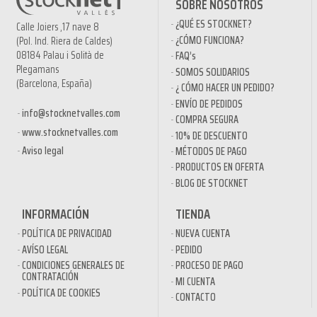
SOBRE NOSOTROS
¿QUÉ ES STOCKNET?
Calle Joiers ,17 nave 8
¿CÓMO FUNCIONA?
(Pol. Ind. Riera de Caldes)
08184 Palau i Solità de
FAQ’s
Plegamans
SOMOS SOLIDARIOS
(Barcelona, España)
¿ CÓMO HACER UN PEDIDO?
ENVÍO DE PEDIDOS
info@stocknetvalles.com
COMPRA SEGURA
www.stocknetvalles.com
10% DE DESCUENTO
Aviso legal
MÉTODOS DE PAGO
PRODUCTOS EN OFERTA
BLOG DE STOCKNET
INFORMACIÓN
TIENDA
POLÍTICA DE PRIVACIDAD
NUEVA CUENTA
AVÍSO LEGAL
PEDIDO
CONDICIONES GENERALES DE
PROCESO DE PAGO
CONTRATACIÓN
MI CUENTA
POLÍTICA DE COOKIES
CONTACTO