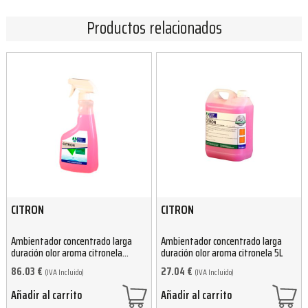
Productos relacionados
CITRON
CITRON
Ambientador concentrado larga
Ambientador concentrado larga
duración olor aroma citronela
duración olor aroma citronela 5L
750ml (15 unidades)
86.03
€
27.04
€
(IVA Incluido)
(IVA Incluido)
Añadir al carrito
Añadir al carrito