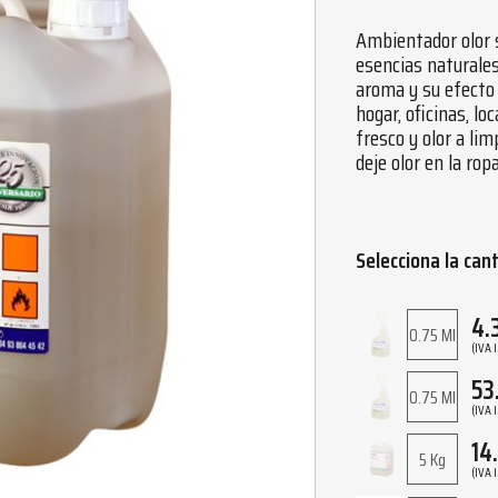
Ambientador olor s
esencias naturale
aroma y su efecto 
hogar, oficinas, l
fresco y olor a li
deje olor en la ropa
Selecciona la can
4.
0.75 Ml
(IVA 
53
0.75 Ml
(IVA 
14
5 Kg
(IVA 