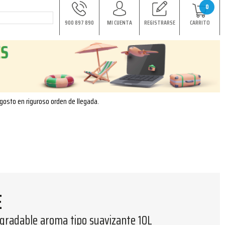
0
900 897 890
MI CUENTA
REGISTRARSE
CARRITO
agosto en riguroso orden de llegada.
E
gradable aroma tipo suavizante 10L