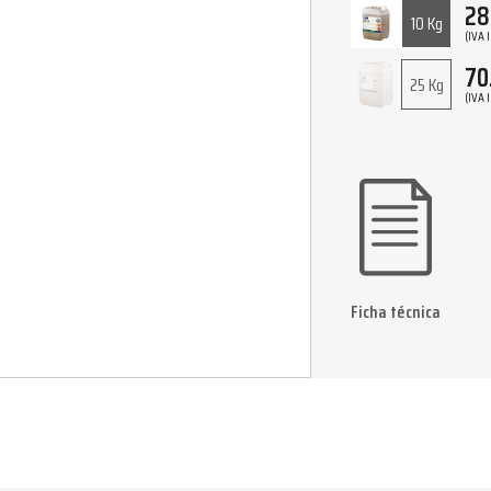
28
10 Kg
(IVA 
70
25 Kg
(IVA 
Ficha técnica