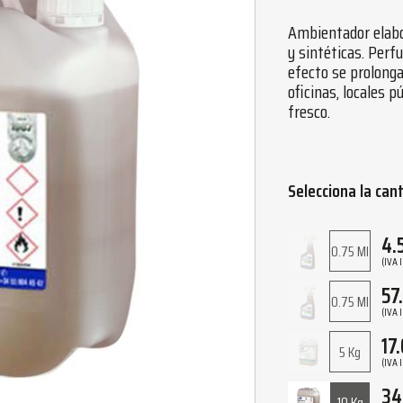
Ambientador elabo
y sintéticas. Perf
efecto se prolonga
oficinas, locales 
fresco.
Selecciona la can
4.
0.75 Ml
(IVA 
57
0.75 Ml
(IVA 
17
5 Kg
(IVA 
34
10 Kg