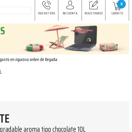
0
900 897 890
MI CUENTA
REGISTRARSE
CARRITO
agosto en riguroso orden de llegada.
L
TE
radable aroma tipo chocolate 10L