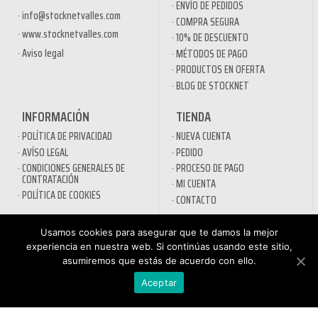
ENVÍO DE PEDIDOS
info@stocknetvalles.com
COMPRA SEGURA
www.stocknetvalles.com
10% DE DESCUENTO
Aviso legal
MÉTODOS DE PAGO
PRODUCTOS EN OFERTA
BLOG DE STOCKNET
INFORMACIÓN
TIENDA
POLÍTICA DE PRIVACIDAD
NUEVA CUENTA
AVÍSO LEGAL
PEDIDO
CONDICIONES GENERALES DE
PROCESO DE PAGO
CONTRATACIÓN
MI CUENTA
POLÍTICA DE COOKIES
CONTACTO
SECTORES
Usamos cookies para asegurar que te damos la mejor
experiencia en nuestra web. Si continúas usando este sitio,
DESINFECTANTES COVID-19
asumiremos que estás de acuerdo con ello.
HOSTELERÍA
ATENCIÓN AL
AUTOMOCIÓN
Aceptar
CLIENTE
NÁUTICA
900 897 890
MAQUINARIA PROFESIONAL