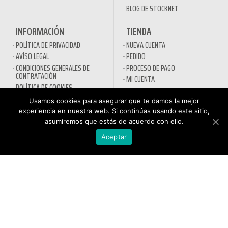
BLOG DE STOCKNET
INFORMACIÓN
TIENDA
POLÍTICA DE PRIVACIDAD
NUEVA CUENTA
AVÍSO LEGAL
PEDIDO
CONDICIONES GENERALES DE
PROCESO DE PAGO
CONTRATACIÓN
MI CUENTA
POLÍTICA DE COOKIES
CONTACTO
Usamos cookies para asegurar que te damos la mejor
SECTORES
experiencia en nuestra web. Si continúas usando este sitio,
asumiremos que estás de acuerdo con ello.
DESINFECTANTES COVID-19
Aceptar
HOSTELERÍA
ATENCIÓN AL
AUTOMOCIÓN
CLIENTE
NÁUTICA
900 897 890
MAQUINARIA PROFESIONAL
Teléfono gratuito
LIMPIEZA URBANA
De lunes a viernes de 9h
a 17h
MANTENIMIENTO INDÚSTRIA
LIMPIEZA PARA EL HOGAR
QUÍMICOS DE LIMPIEZA