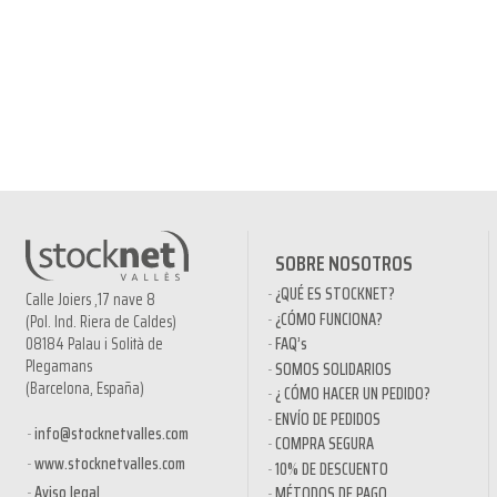
SOBRE NOSOTROS
¿QUÉ ES STOCKNET?
Calle Joiers ,17 nave 8
¿CÓMO FUNCIONA?
(Pol. Ind. Riera de Caldes)
08184 Palau i Solità de
FAQ’s
Plegamans
SOMOS SOLIDARIOS
(Barcelona, España)
¿ CÓMO HACER UN PEDIDO?
ENVÍO DE PEDIDOS
info@stocknetvalles.com
COMPRA SEGURA
www.stocknetvalles.com
10% DE DESCUENTO
Aviso legal
MÉTODOS DE PAGO