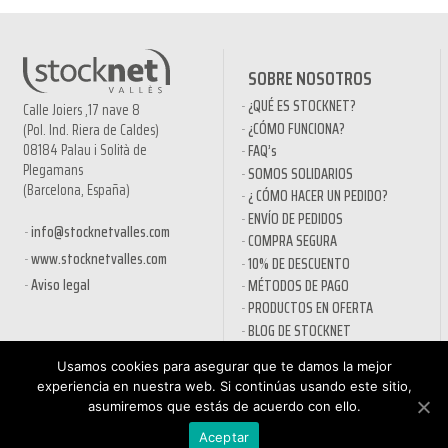
SOBRE NOSOTROS
¿QUÉ ES STOCKNET?
Calle Joiers ,17 nave 8
¿CÓMO FUNCIONA?
(Pol. Ind. Riera de Caldes)
08184 Palau i Solità de
FAQ’s
Plegamans
SOMOS SOLIDARIOS
(Barcelona, España)
¿ CÓMO HACER UN PEDIDO?
ENVÍO DE PEDIDOS
info@stocknetvalles.com
COMPRA SEGURA
www.stocknetvalles.com
10% DE DESCUENTO
Aviso legal
MÉTODOS DE PAGO
PRODUCTOS EN OFERTA
BLOG DE STOCKNET
Usamos cookies para asegurar que te damos la mejor
INFORMACIÓN
TIENDA
experiencia en nuestra web. Si continúas usando este sitio,
POLÍTICA DE PRIVACIDAD
NUEVA CUENTA
asumiremos que estás de acuerdo con ello.
AVÍSO LEGAL
PEDIDO
Aceptar
CONDICIONES GENERALES DE
PROCESO DE PAGO