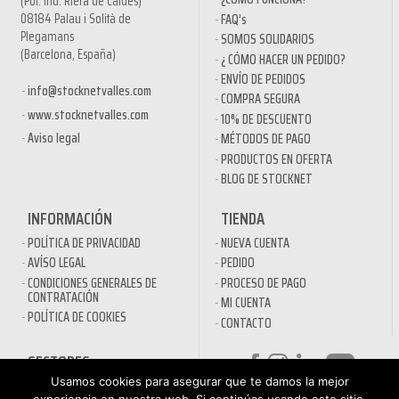
(Pol. Ind. Riera de Caldes)
08184 Palau i Solità de
FAQ’s
Plegamans
SOMOS SOLIDARIOS
(Barcelona, España)
¿ CÓMO HACER UN PEDIDO?
ENVÍO DE PEDIDOS
info@stocknetvalles.com
COMPRA SEGURA
www.stocknetvalles.com
10% DE DESCUENTO
Aviso legal
MÉTODOS DE PAGO
PRODUCTOS EN OFERTA
BLOG DE STOCKNET
INFORMACIÓN
TIENDA
POLÍTICA DE PRIVACIDAD
NUEVA CUENTA
AVÍSO LEGAL
PEDIDO
CONDICIONES GENERALES DE
PROCESO DE PAGO
CONTRATACIÓN
MI CUENTA
POLÍTICA DE COOKIES
CONTACTO
SECTORES
Usamos cookies para asegurar que te damos la mejor
DESINFECTANTES COVID-19