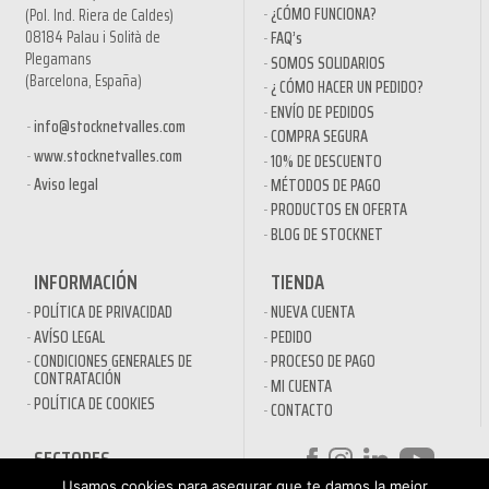
¿CÓMO FUNCIONA?
(Pol. Ind. Riera de Caldes)
08184 Palau i Solità de
FAQ’s
Plegamans
SOMOS SOLIDARIOS
(Barcelona, España)
¿ CÓMO HACER UN PEDIDO?
ENVÍO DE PEDIDOS
info@stocknetvalles.com
COMPRA SEGURA
www.stocknetvalles.com
10% DE DESCUENTO
Aviso legal
MÉTODOS DE PAGO
PRODUCTOS EN OFERTA
BLOG DE STOCKNET
INFORMACIÓN
TIENDA
POLÍTICA DE PRIVACIDAD
NUEVA CUENTA
AVÍSO LEGAL
PEDIDO
CONDICIONES GENERALES DE
PROCESO DE PAGO
CONTRATACIÓN
MI CUENTA
POLÍTICA DE COOKIES
CONTACTO
SECTORES
DESINFECTANTES COVID-19
Usamos cookies para asegurar que te damos la mejor