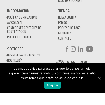
BLOG DE STOCKNET
INFORMACIÓN
TIENDA
POLÍTICA DE PRIVACIDAD
NUEVA CUENTA
AVÍSO LEGAL
PEDIDO
CONDICIONES GENERALES DE
PROCESO DE PAGO
CONTRATACIÓN
MI CUENTA
POLÍTICA DE COOKIES
CONTACTO
SECTORES
DESINFECTANTES COVID-19
HOSTELERÍA
ATENCIÓN AL
AUTOMOCIÓN
CLIENTE
Usamos cookies para asegurar que te damos la mejor
NÁUTICA
900 897 890
experiencia en nuestra web. Si continúas usando este sitio,
MAQUINARIA PROFESIONAL
asumiremos que estás de acuerdo con ello.
Teléfono gratuito
LIMPIEZA URBANA
De lunes a viernes de 9h
Aceptar
a 17h
MANTENIMIENTO INDÚSTRIA
LIMPIEZA PARA EL HOGAR
QUÍMICOS DE LIMPIEZA
ECOLÓGICOS