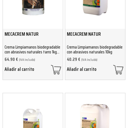
MECACREM NATUR
MECACREM NATUR
Crema Limpiamanos biodegradable
Crema Limpiamanos biodegradable
con abrasivos naturales tarro 1kg
con abrasivos naturales 10kg
(12 unidades)
64.90
€
40.29
€
(IVA Incluido)
(IVA Incluido)
Añadir al carrito
Añadir al carrito