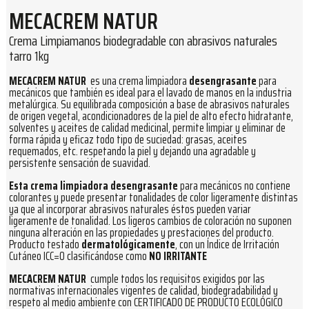
MECACREM NATUR
Crema Limpiamanos biodegradable con abrasivos naturales
tarro 1kg
MECACREM NATUR
es una crema limpiadora
desengrasante
para
mecánicos que también es ideal para el lavado de manos en la industria
metalúrgica. Su equilibrada composición a base de abrasivos naturales
de origen vegetal, acondicionadores de la piel de alto efecto hidratante,
solventes y aceites de calidad medicinal, permite limpiar y eliminar de
forma rápida y eficaz todo tipo de suciedad: grasas, aceites
requemados, etc. respetando la piel y dejando una agradable y
persistente sensación de suavidad.
Esta crema limpiadora desengrasante
para mecánicos no contiene
colorantes y puede presentar tonalidades de color ligeramente distintas
ya que al incorporar abrasivos naturales éstos pueden variar
ligeramente de tonalidad. Los ligeros cambios de coloración no suponen
ninguna alteración en las propiedades y prestaciones del producto.
Producto testado
dermatológicamente
, con un Índice de Irritación
Cutáneo ICC=0 clasificándose como
NO IRRITANTE
MECACREM NATUR
cumple todos los requisitos exigidos por las
normativas internacionales vigentes de calidad, biodegradabilidad y
respeto al medio ambiente con CERTIFICADO DE PRODUCTO ECOLÓGICO