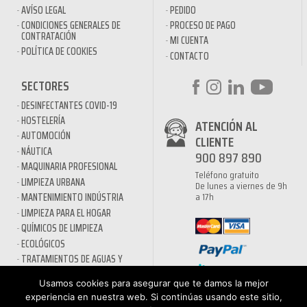
AVÍSO LEGAL
PEDIDO
CONDICIONES GENERALES DE
PROCESO DE PAGO
CONTRATACIÓN
MI CUENTA
POLÍTICA DE COOKIES
CONTACTO
SECTORES
DESINFECTANTES COVID-19
HOSTELERÍA
ATENCIÓN AL
AUTOMOCIÓN
CLIENTE
NÁUTICA
900 897 890
MAQUINARIA PROFESIONAL
Teléfono gratuito
LIMPIEZA URBANA
De lunes a viernes de 9h
a 17h
MANTENIMIENTO INDÚSTRIA
LIMPIEZA PARA EL HOGAR
QUÍMICOS DE LIMPIEZA
ECOLÓGICOS
TRATAMIENTOS DE AGUAS Y
PISCINAS
Usamos cookies para asegurar que te damos la mejor
experiencia en nuestra web. Si continúas usando este sitio,