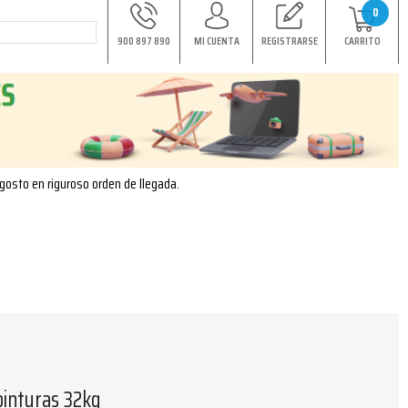
0
900 897 890
MI CUENTA
REGISTRARSE
CARRITO
agosto en riguroso orden de llegada.
pinturas 32kg