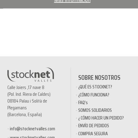
SOBRE NOSOTROS
¿QUÉ ES STOCKNET?
Calle Joiers ,17 nave 8
(Pol. Ind. Riera de Caldes)
¿CÓMO FUNCIONA?
08184 Palau i Solità de
FAQ’s
Plegamans
SOMOS SOLIDARIOS
(Barcelona, España)
¿ CÓMO HACER UN PEDIDO?
ENVÍO DE PEDIDOS
info@stocknetvalles.com
COMPRA SEGURA
www.stocknetvalles.com