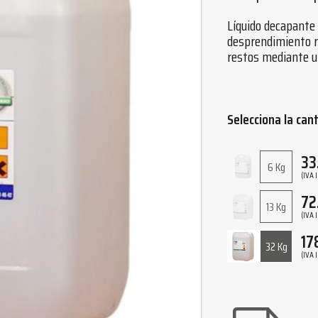
Líquido decapante 
desprendimiento rá
restos mediante un
Selecciona la can
33
6 Kg
(IVA 
72
13 Kg
(IVA 
17
32 Kg
(IVA 