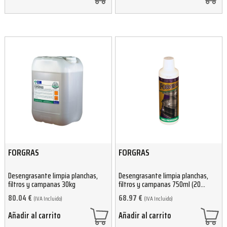
FORGRAS
FORGRAS
Desengrasante limpia planchas,
Desengrasante limpia planchas,
filtros y campanas 30kg
filtros y campanas 750ml (20
unidades)
80.04
€
68.97
€
(IVA Incluido)
(IVA Incluido)
Añadir al carrito
Añadir al carrito