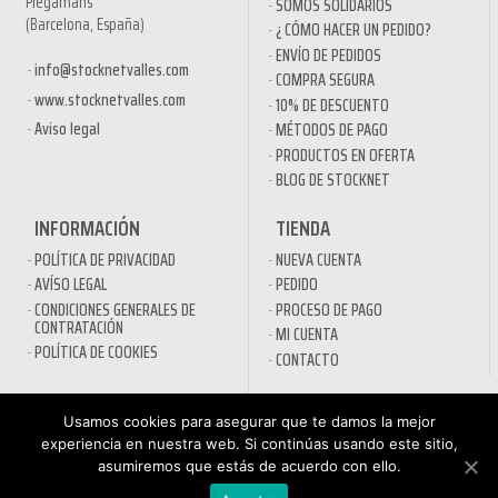
Plegamans
SOMOS SOLIDARIOS
(Barcelona, España)
¿ CÓMO HACER UN PEDIDO?
ENVÍO DE PEDIDOS
info@stocknetvalles.com
COMPRA SEGURA
www.stocknetvalles.com
10% DE DESCUENTO
Aviso legal
MÉTODOS DE PAGO
PRODUCTOS EN OFERTA
BLOG DE STOCKNET
INFORMACIÓN
TIENDA
POLÍTICA DE PRIVACIDAD
NUEVA CUENTA
AVÍSO LEGAL
PEDIDO
CONDICIONES GENERALES DE
PROCESO DE PAGO
CONTRATACIÓN
MI CUENTA
POLÍTICA DE COOKIES
CONTACTO
SECTORES
Usamos cookies para asegurar que te damos la mejor
DESINFECTANTES COVID-19
experiencia en nuestra web. Si continúas usando este sitio,
HOSTELERÍA
ATENCIÓN AL
asumiremos que estás de acuerdo con ello.
AUTOMOCIÓN