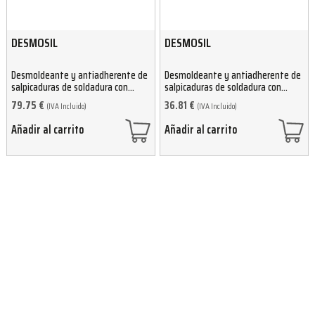
DESMOSIL
DESMOSIL
Desmoldeante y antiadherente de
Desmoldeante y antiadherente de
salpicaduras de soldadura con
salpicaduras de soldadura con
silicona 13kg
silicona 6kg
79.75
€
36.81
€
(IVA Incluido)
(IVA Incluido)
Añadir al carrito
Añadir al carrito