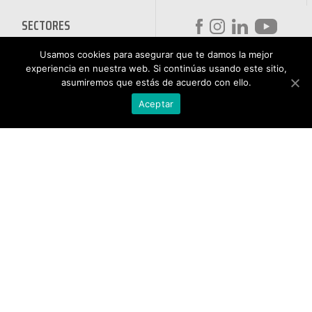
SECTORES
DESINFECTANTES COVID-19
Usamos cookies para asegurar que te damos la mejor
HOSTELERÍA
ATENCIÓN AL
experiencia en nuestra web. Si continúas usando este sitio,
AUTOMOCIÓN
CLIENTE
asumiremos que estás de acuerdo con ello.
NÁUTICA
900 897 890
Aceptar
MAQUINARIA PROFESIONAL
Teléfono gratuito
LIMPIEZA URBANA
De lunes a viernes de 9h
a 17h
MANTENIMIENTO INDÚSTRIA
LIMPIEZA PARA EL HOGAR
QUÍMICOS DE LIMPIEZA
ECOLÓGICOS
TRATAMIENTOS DE AGUAS Y
PISCINAS