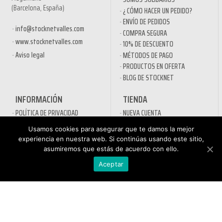
(Barcelona, España)
¿ CÓMO HACER UN PEDIDO?
ENVÍO DE PEDIDOS
info@stocknetvalles.com
COMPRA SEGURA
www.stocknetvalles.com
10% DE DESCUENTO
Aviso legal
MÉTODOS DE PAGO
PRODUCTOS EN OFERTA
BLOG DE STOCKNET
INFORMACIÓN
TIENDA
POLÍTICA DE PRIVACIDAD
NUEVA CUENTA
AVÍSO LEGAL
PEDIDO
Usamos cookies para asegurar que te damos la mejor
CONDICIONES GENERALES DE
PROCESO DE PAGO
experiencia en nuestra web. Si continúas usando este sitio,
CONTRATACIÓN
MI CUENTA
asumiremos que estás de acuerdo con ello.
POLÍTICA DE COOKIES
CONTACTO
Aceptar
SECTORES
DESINFECTANTES COVID-19
HOSTELERÍA
ATENCIÓN AL
AUTOMOCIÓN
CLIENTE