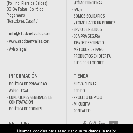
¿CÓMO FUNCIONA?
(Pol. Ind. Riera de Caldes)
08184 Palau i Solità de
FAQ’s
Plegamans
SOMOS SOLIDARIOS
(Barcelona, España)
¿ CÓMO HACER UN PEDIDO?
ENVÍO DE PEDIDOS
info@stocknetvalles.com
COMPRA SEGURA
www.stocknetvalles.com
10% DE DESCUENTO
Aviso legal
MÉTODOS DE PAGO
PRODUCTOS EN OFERTA
BLOG DE STOCKNET
INFORMACIÓN
TIENDA
POLÍTICA DE PRIVACIDAD
NUEVA CUENTA
AVÍSO LEGAL
PEDIDO
CONDICIONES GENERALES DE
PROCESO DE PAGO
CONTRATACIÓN
MI CUENTA
POLÍTICA DE COOKIES
CONTACTO
SECTORES
Usamos cookies para asegurar que te damos la mejor
DESINFECTANTES COVID-19